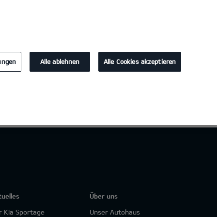
KONTAKT
-0
lungen
Alle ablehnen
Alle Cookies akzeptieren
tuelles
Über uns
r Kia Sportage
Unser Autohaus