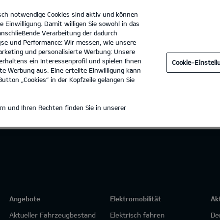
sch notwendige Cookies sind aktiv und können
e Einwilligung. Damit willigen Sie sowohl in das
 anschließende Verarbeitung der dadurch
se und Performance: Wir messen, wie unsere
utohaus von der Weppen GmbH & Co. KG
Tel. :
0711 - 26868
rketing und personalisierte Werbung: Unsere
rhaltens ein Interessenprofil und spielen Ihnen
Cookie-Einstel
e Werbung aus. Eine erteilte Einwilligung kann
utton „Cookies“ in der Kopfzeile gelangen Sie
n und Ihren Rechten finden Sie in unserer
Angebote
Elektromobilität
Ak
Aktueller Fahrzeugbestand
Elektrisch fahren
De