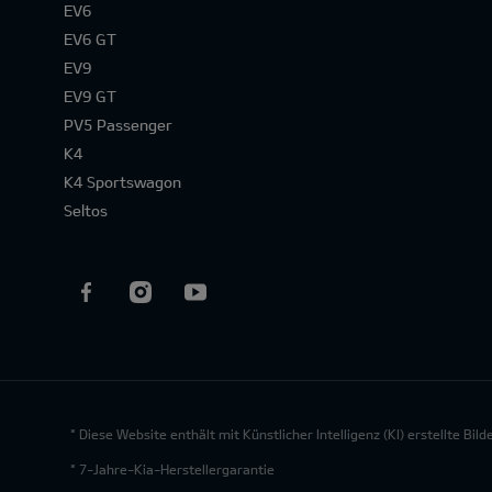
EV6
EV6 GT
EV9
EV9 GT
PV5 Passenger
K4
K4 Sportswagon
Seltos
* Diese Website enthält mit Künstlicher Intelligenz (KI) erstellte Bi
* 7-Jahre-Kia-Herstellergarantie