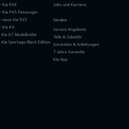
r Kia EV4
Jobs und Karriere
r Kia PV5 Passenger
r neue Kia EV2
Service
r Kia K4
Service Angebote
e Kia GT Modellreihe
Teile & Zubehör
e Kia Sportage Black Edition
Garantien & Anleitungen
7 Jahre Garantie
Kia App