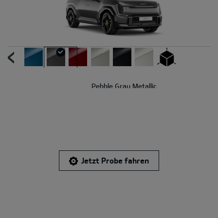
UR
N
Pebble Gray Metallic
Jetzt Probe fahren