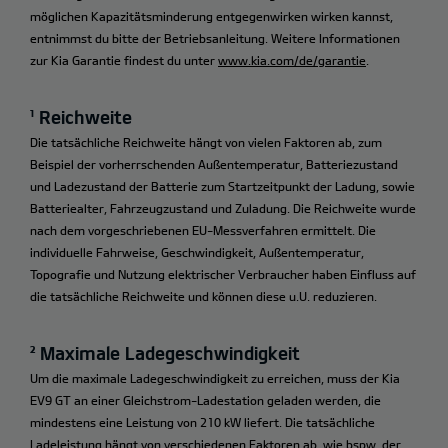
möglichen Kapazitätsminderung entgegenwirken wirken kannst,
entnimmst du bitte der Betriebsanleitung. Weitere Informationen
zur Kia Garantie findest du unter
www.kia.com/de/garantie
.
¹ Reichweite
Die tatsächliche Reichweite hängt von vielen Faktoren ab, zum
Beispiel der vorherrschenden Außentemperatur, Batteriezustand
und Ladezustand der Batterie zum Startzeitpunkt der Ladung, sowie
Batteriealter, Fahrzeugzustand und Zuladung. Die Reichweite wurde
nach dem vorgeschriebenen EU-Messverfahren ermittelt. Die
individuelle Fahrweise, Geschwindigkeit, Außentemperatur,
Topografie und Nutzung elektrischer Verbraucher haben Einfluss auf
die tatsächliche Reichweite und können diese u.U. reduzieren.
² Maximale Ladegeschwindigkeit
Um die maximale Ladegeschwindigkeit zu erreichen, muss der Kia
EV9 GT an einer Gleichstrom-Ladestation geladen werden, die
mindestens eine Leistung von 210 kW liefert. Die tatsächliche
Ladeleistung hängt von verschiedenen Faktoren ab, wie bspw. der