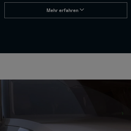
Mehr erfahren
Exklusive GT-Features.
Fahrmodi für jede Situation.
Wähle den passenden Fahrmodus für deinen Stil und
jede Strecke:
Eco und Normal stehen für maximale Effizienz und
sanftes Fahrverhalten – ideal für den Alltag.
Sport-Modus sorgt für ein direkteres