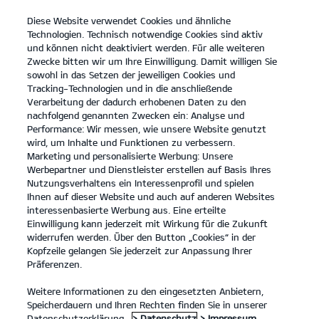
Diese Website verwendet Cookies und ähnliche
open
Technologien. Technisch notwendige Cookies sind aktiv
menu
und können nicht deaktiviert werden. Für alle weiteren
KONTAKT
Zwecke bitten wir um Ihre Einwilligung. Damit willigen Sie
sowohl in das Setzen der jeweiligen Cookies und
Tracking-Technologien und in die anschließende
Der EV9 GT
Probefahrt
Verarbeitung der dadurch erhobenen Daten zu den
nachfolgend genannten Zwecken ein: Analyse und
...
...
DER EV9 GT
Konfigurator
Performance: Wir messen, wie unsere Website genutzt
Der neue Kia EV9 GT.
wird, um Inhalte und Funktionen zu verbessern.
Marketing und personalisierte Werbung: Unsere
Werbepartner und Dienstleister erstellen auf Basis Ihres
Vollelektrische SUV-Power.
Nutzungsverhaltens ein Interessenprofil und spielen
Ihnen auf dieser Website und auch auf anderen Websites
interessenbasierte Werbung aus. Eine erteilte
Einwilligung kann jederzeit mit Wirkung für die Zukunft
widerrufen werden. Über den Button „Cookies“ in der
Kopfzeile gelangen Sie jederzeit zur Anpassung Ihrer
Präferenzen.
Weitere Informationen zu den eingesetzten Anbietern,
Speicherdauern und Ihren Rechten finden Sie in unserer
Datenschutzerklärung.
> Datenschutz
> Impressum