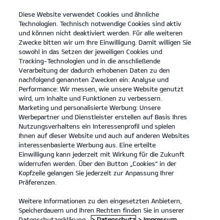
Diese Website verwendet Cookies und ähnliche
open
Technologien. Technisch notwendige Cookies sind aktiv
menu
und können nicht deaktiviert werden. Für alle weiteren
KONTAKT
Zwecke bitten wir um Ihre Einwilligung. Damit willigen Sie
sowohl in das Setzen der jeweiligen Cookies und
Tracking-Technologien und in die anschließende
Entdecken
Verarbeitung der dadurch erhobenen Daten zu den
nachfolgend genannten Zwecken ein: Analyse und
...
...
ENTDECKEN
Performance: Wir messen, wie unsere Website genutzt
wird, um Inhalte und Funktionen zu verbessern.
Marketing und personalisierte Werbung: Unsere
Der Kia Niro.
Werbepartner und Dienstleister erstellen auf Basis Ihres
Nutzungsverhaltens ein Interessenprofil und spielen
Denk einfach mal größer.
Ihnen auf dieser Website und auch auf anderen Websites
interessenbasierte Werbung aus. Eine erteilte
Einwilligung kann jederzeit mit Wirkung für die Zukunft
widerrufen werden. Über den Button „Cookies“ in der
Kopfzeile gelangen Sie jederzeit zur Anpassung Ihrer
Präferenzen.
Weitere Informationen zu den eingesetzten Anbietern,
Speicherdauern und Ihren Rechten finden Sie in unserer
Datenschutzerklärung.
> Datenschutz
> Impressum