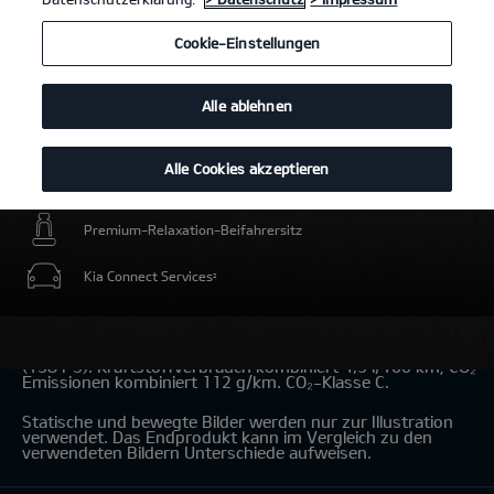
Cookie-Einstellungen
Alle ablehnen
Alle Cookies akzeptieren
Intelligente elektrische Energiereserve für Umweltzonen
Premium-Relaxation-Beifahrersitz
Kia Connect Services
2
Kia Niro Hybrid 1.6 GDI Hybrid
(Benzin/Automatik); 101,5 kW
(138 PS): Kraftstoffverbrauch kombiniert 4,9 l/100 km; CO₂-
Emissionen kombiniert 112 g/km. CO₂-Klasse C.
Statische und bewegte Bilder werden nur zur Illustration
verwendet. Das Endprodukt kann im Vergleich zu den
verwendeten Bildern Unterschiede aufweisen.