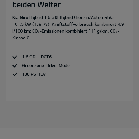
beiden Welten
Kia Niro Hybrid 1.6 GDI Hybrid
(Benzin/Automatik);
101,5 kW (138 PS): Kraftstoffverbrauch kombiniert 4,9
l/100 km; CO₂-Emissionen kombiniert 111 g/km. CO₂-
Klasse C.
1.6 GDI - DCT6
Greenzone-Drive-Mode
138 PS HEV