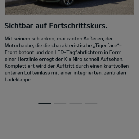
Sichtbar auf Fortschrittskurs.
M
Mit seinem schlanken, markanten Äußeren, der
D
Motorhaube, die die charakteristische „Tigerface“-
Front betont und den LED-Tagfahrlichtern in Form
Da
einer Herzlinie erregt der Kia Niro schnell Aufsehen.
s
Komplettiert wird der Auftritt durch einen kraftvollen
C
unteren Lufteinlass mit einer integrierten, zentralen
D
Ladeklappe.
Ei
A
v