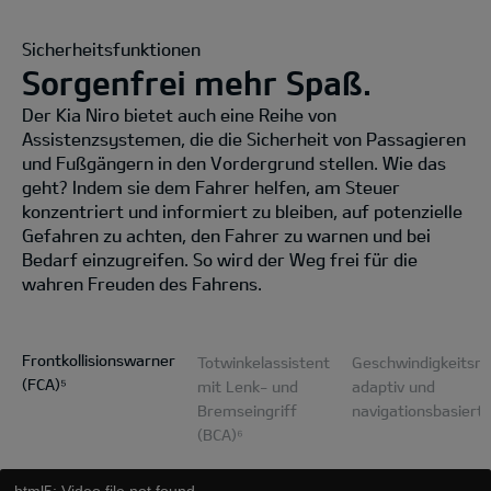
Sicherheitsfunktionen
Sorgenfrei mehr Spaß.
Der Kia Niro bietet auch eine Reihe von
Assistenzsystemen, die die Sicherheit von Passagieren
und Fußgängern in den Vordergrund stellen. Wie das
geht? Indem sie dem Fahrer helfen, am Steuer
konzentriert und informiert zu bleiben, auf potenzielle
Gefahren zu achten, den Fahrer zu warnen und bei
Bedarf einzugreifen. So wird der Weg frei für die
wahren Freuden des Fahrens.
Frontkollisionswarner
Totwinkelassistent
Geschwindigkeitsre
(FCA)⁵
mit Lenk- und
adaptiv und
Bremseingriff
navigationsbasiert
(BCA)⁶
html5: Video file not found