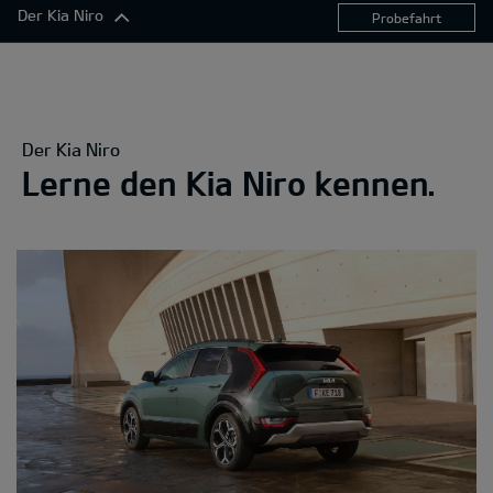
Der Kia Niro
Probefahrt
Der Kia Niro
Exterieur
Komfort
Der Kia Niro
Konnektivität
Lerne den Kia Niro kennen.
Antrieb
Sicherheitsfunktionen
360°-Darstellung
Ausstattungslinien