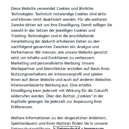
Diese Website verwendet Cookies und ähnliche
open
Technologien. Technisch notwendige Cookies sind aktiv
menu
und können nicht deaktiviert werden. Für alle weiteren
KONTAKT
Zwecke bitten wir um Ihre Einwilligung. Damit willigen Sie
sowohl in das Setzen der jeweiligen Cookies und
Tracking-Technologien und in die anschließende
Der Kia EV9
Probefahrt
Verarbeitung der dadurch erhobenen Daten zu den
nachfolgend genannten Zwecken ein: Analyse und
...
...
DER KIA EV9
Konfigurator
Performance: Wir messen, wie unsere Website genutzt
Der vollelektrische Kia
wird, um Inhalte und Funktionen zu verbessern.
Marketing und personalisierte Werbung: Unsere
EV9.
Werbepartner und Dienstleister erstellen auf Basis Ihres
Nutzungsverhaltens ein Interessenprofil und spielen
Ihnen auf dieser Website und auch auf anderen Websites
Entdecke eine Welt voller
interessenbasierte Werbung aus. Eine erteilte
Einwilligung kann jederzeit mit Wirkung für die Zukunft
Möglichkeiten.
widerrufen werden. Über den Button „Cookies“ in der
Kopfzeile gelangen Sie jederzeit zur Anpassung Ihrer
Präferenzen.
Weitere Informationen zu den eingesetzten Anbietern,
Speicherdauern und Ihren Rechten finden Sie in unserer
Datenschutzerklärung.
> Datenschutz
> Impressum