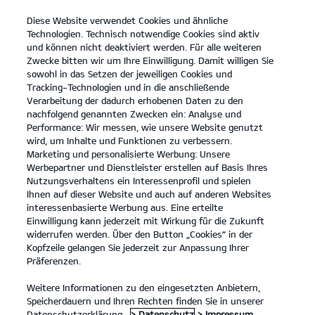
Diese Website verwendet Cookies und ähnliche
open
Technologien. Technisch notwendige Cookies sind aktiv
menu
und können nicht deaktiviert werden. Für alle weiteren
KONTAKT
Zwecke bitten wir um Ihre Einwilligung. Damit willigen Sie
sowohl in das Setzen der jeweiligen Cookies und
Tracking-Technologien und in die anschließende
Verarbeitung der dadurch erhobenen Daten zu den
nachfolgend genannten Zwecken ein: Analyse und
Performance: Wir messen, wie unsere Website genutzt
ÜBER UNS
wird, um Inhalte und Funktionen zu verbessern.
Marketing und personalisierte Werbung: Unsere
Werbepartner und Dienstleister erstellen auf Basis Ihres
Nutzungsverhaltens ein Interessenprofil und spielen
Ihnen auf dieser Website und auch auf anderen Websites
interessenbasierte Werbung aus. Eine erteilte
Einwilligung kann jederzeit mit Wirkung für die Zukunft
widerrufen werden. Über den Button „Cookies“ in der
Kopfzeile gelangen Sie jederzeit zur Anpassung Ihrer
Modelle
Präferenzen.
Weitere Informationen zu den eingesetzten Anbietern,
Business
Speicherdauern und Ihren Rechten finden Sie in unserer
Datenschutzerklärung.
> Datenschutz
> Impressum